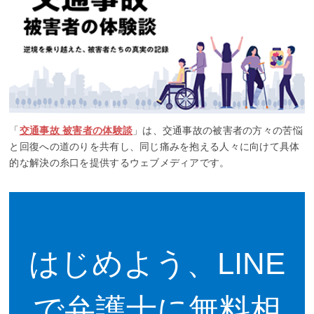
「
交通事故 被害者の体験談
」は、​交通事故の​被害者の​方々の​苦悩
と​回復への​道のりを​共有し、同じ​痛みを​抱える​人々に​向けて具体
的な​解決の​糸口を​提供する​ウェブメディアです。​
はじめよう、LINE
で弁護士に無料相